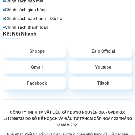
Chính sách bảo mật
Chính sách giao hàng
Chính sách bảo hành - Đổi trả
Chính sách thanh toán
Kết Nối Nhanh
Shoppe
Zalo Official
Gmail
Youtube
Facebook
Tiktok
CÔNG TY TNHH TM VẬT LIỆU XÂY DỰNG NGUYỄN GIA - GPĐKKD:
0317090732 DO
SỞ KẾ HOẠCH VÀ ĐẦU TƯ TP.HCM CẤP
NGÀY 22 THÁNG
12 NĂM 2021
Nhà Phân Phối Nguyễn Gia hiện là đơn vị phân phối hàng đầu về các sản