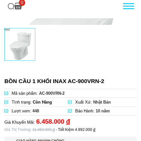
0
BỒN CẦU 1 KHỐI INAX AC-900VRN-2
Mã sản phẩm:
AC-900VRN-2
Tình trạng:
Còn Hàng
Xuất Xứ:
Nhật Bản
Lượt xem:
448
Bảo Hành:
10 năm
6.458.000
đ
Giá Khuyến Mãi:
Giá Thị Trường:
11.450.000
đ
- Tiết Kiệm
4.992.000
đ
GIAO HÀNG NHANH CHÓNG