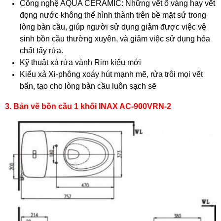
Công nghệ AQUA CERAMIC: Những vết ố vàng hay vết
đọng nước không thể hình thành trên bề mặt sứ trong
lòng bàn cầu, giúp người sử dụng giảm được việc vệ
sinh bồn cầu thường xuyên, và giảm việc sử dụng hóa
chất tẩy rửa.
Kỹ thuật xả rửa vành Rim kiểu mới
Kiểu xả Xi-phông xoáy hút mạnh mẽ, rửa trôi mọi vết
bẩn, tạo cho lòng bàn cầu luôn sạch sẽ
3. Bản vẽ bồn cầu 1 khối INAX AC-900VRN-2