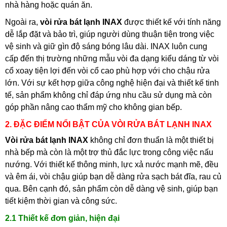
nhà hàng hoặc quán ăn.
Ngoài ra,
vòi rửa bát lạnh INAX
được thiết kế với tính năng
dễ lắp đặt và bảo trì, giúp người dùng thuận tiện trong việc
vệ sinh và giữ gìn độ sáng bóng lâu dài. INAX luôn cung
cấp đến thị trường những mẫu vòi đa dạng kiểu dáng từ vòi
cổ xoay tiện lợi đến vòi cổ cao phù hợp với cho chậu rửa
lớn. Với sự kết hợp giữa công nghệ hiện đại và thiết kế tinh
tế, sản phẩm không chỉ đáp ứng nhu cầu sử dụng mà còn
góp phần nâng cao thẩm mỹ cho không gian bếp.
2. ĐẶC ĐIỂM NỔI BẬT CỦA VÒI RỬA BÁT LẠNH INAX
Vòi rửa bát lạnh INAX
không chỉ đơn thuẩn là một thiết bị
nhà bếp mà còn là một trợ thủ đắc lực trong công việc nấu
nướng. Với thiết kế thông minh, lực xả nước mạnh mẽ, đều
và êm ái, vòi chậu giúp bạn dễ dàng rửa sạch bát đĩa, rau củ
qua. Bên cạnh đó, sản phẩm còn dễ dàng vệ sinh, giúp bạn
tiết kiệm thời gian và công sức.
2.1 Thiết kế đơn giản, hiện đại