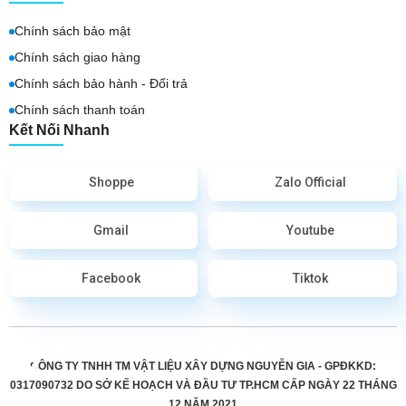
Chính sách bảo mật
Chính sách giao hàng
Chính sách bảo hành - Đổi trả
Chính sách thanh toán
Kết Nối Nhanh
Shoppe
Zalo Official
Gmail
Youtube
Facebook
Tiktok
CÔNG TY TNHH TM VẬT LIỆU XÂY DỰNG NGUYỄN GIA - GPĐKKD:
0317090732 DO
SỞ KẾ HOẠCH VÀ ĐẦU TƯ TP.HCM CẤP
NGÀY 22 THÁNG
12 NĂM 2021