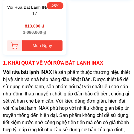
-25%
Vòi Rửa Bát Lạnh INAX SFV-
17
813.000
đ
1.080.000
đ
Mua Ngay
1. KHÁI QUÁT VỀ VÒI RỬA BÁT LẠNH INAX
Vòi rửa bát lạnh INAX
là sản phẩm thuộc thương hiệu thiết
bị vệ sinh và nhà bếp hàng đầu Nhật Bản. Được thiết kế để
sử dụng nước lạnh, sản phẩm nổi bật với chất liệu cao cấp
như đồng thau nguyên chất, giúp đảm bảo độ bền, chống gỉ
sét và hạn chế bám cặn. Với kiểu dáng đơn giản, hiện đại,
vòi rửa bát lạnh INAX phù hợp với nhiều không gian bếp từ
truyền thống đến hiện đại. Sản phẩm không chỉ dễ sử dụng,
tiết kiệm nước nhờ công nghệ tiên tiến mà còn có giá thành
hợp lý, đáp ứng tốt nhu cầu sử dụng cơ bản của gia đình,