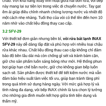
chảo. Với khả năng xoay linh hoạt giữa hai bồn rửa, vòi bếp
này mang lại sự tiện lợi trong việc di chuyển nước. Tay gạt
êm ái giúp điều chỉnh nhanh chóng lượng nước và nhiệt độ
một cách nhẹ nhàng. Tuổi thọ của vòi có thể lên đến hơn 10
năm nhờ vào chất liệu đồng thay cao cấp.
3.2 SFV-29
Với thiết kế đơn giản nhưng bền bỉ,
vòi rửa bát lạnh INAX
SFV-29
này dễ dàng lắp đặt và phù hợp với nhiều loại chậu
rửa khác nhau. Chất liệu đồng thau cao cấp không chỉ đảm
bảo độ bền lâu dài mà còn chống gỉ sét và tránh bám cặn,
giữ cho sản phẩm luôn sáng bóng như mới. Hệ thống phun
bọt giúp hạn chế bắn nước, giữ cho không gian bếp luôn
sạch sẽ. Sản phẩm được thiết kế để tiết kiệm nước mà vẫn
đảm bảo hiệu suất làm việc tối ưu, giúp bạn tránh lãng phì
trong quá trình sử dụng hàng ngày. Với mức giá hợp lý và
tính năng đa dạng, vòi bếp INAX chính là lựa chọn lý tưởng
cho những gia đình muốn kết hợp giữa tính tiện dụng và
thẩm mỹ.