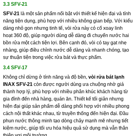
3.3 SFV-21
SFV-21
là một sản phẩm nổi bật với thiết kế hiện đại và tính
năng tiện dụng, phù hợp với nhiều không gian bếp. Với kiểu
dáng nhỏ gọn nhưng tinh tế, vòi rửa này có cổ xoay linh
hoạt 360 độ, giúp người dùng dễ dàng đi chuyển nước hai
bồn rửa một cách tiện lợi. Bên cạnh đó, vòi có tay gạt nhẹ
nhàng, giúp điều chỉnh nước dễ dàng và nhanh chóng, tạo
sự thuận tiện trong việc rửa bát và thực phẩm.
3.4 SFV-17
Không chỉ dừng ở tính năng và độ bền,
vòi rửa bát lạnh
INAX
SFV-21
còn được người dùng ưa chuộng nhờ giá
thành hợp lý, phù hợp với nhiều phân khúc khách hàng từ
gia đình đến nhà hàng, quán ăn. Thiết kế tối giản nhưng
hiện đại giúp sản phẩm dễ dàng phối hợp với nhiều phong
cách nội thất khác nhau, từ truyền thống đến hiện đại. Đầu
phun nước thông minh tạo dòng chảy mạnh mẽ nhưng tiết
kiệm nước, giúp tối ưu hóa hiệu quả sử dụng mà vẫn thân
thiện vơi môi trường.