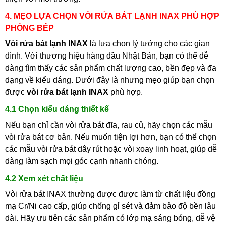
4. MẸO LỰA CHỌN VÒI RỬA BÁT LẠNH INAX PHÙ HỢP
PHÒNG BẾP
Vòi rửa bát lạnh INAX
là lựa chọn lý tưởng cho các gian
đình. Với thương hiệu hàng đầu Nhật Bản, bạn có thể dễ
dàng tìm thấy các sản phẩm chất lượng cao, bền đẹp và đa
dạng về kiểu dáng. Dưới đây là nhưng mẹo giúp bạn chọn
được
vòi rửa bát lạnh INAX
phù hợp.
4.1 Chọn kiểu dáng thiết kế
Nếu bạn chỉ cần vòi rửa bát đĩa, rau củ, hãy chọn các mẫu
vòi rửa bát cơ bản. Nếu muốn tiện lợi hơn, bạn có thể chọn
các mẫu vòi rửa bát dây rút hoặc vòi xoay linh hoạt, giúp dễ
dàng làm sạch mọi góc cạnh nhanh chóng.
4.2 Xem xét chất liệu
Vòi rửa bát INAX thường được được làm từ chất liệu đồng
mạ Cr/Ni cao cấp, giúp chống gỉ sét và đảm bảo độ bền lâu
dài. Hãy ưu tiên các sản phẩm có lớp mạ sáng bóng, dễ vệ