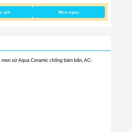
o giỏ
Mua ngay
ẽ và men sứ Aqua Ceramic chống bám bẩn, AC-