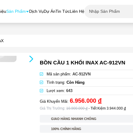
hiệu
Sản Phẩm
Dịch Vụ
Dự Án
Tin Tức
Liên Hệ
AX
BỒN CẦU 1 KHỐI INAX AC-912VN
Mã sản phẩm:
AC-912VN
Tình trạng:
Còn Hàng
Lượt xem:
643
6.956.000
đ
Giá Khuyến Mãi:
Giá Thị Trường:
10.900.000
đ
- Tiết Kiệm
3.944.000
đ
GIAO HÀNG NHANH CHÓNG
100% CHÍNH HÃNG