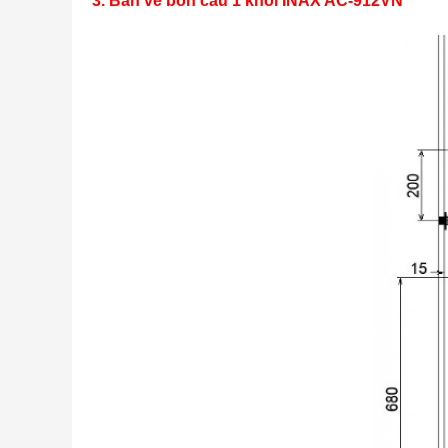
3. Bản vẽ bồn cầu 1 khối INAX AC-912VN