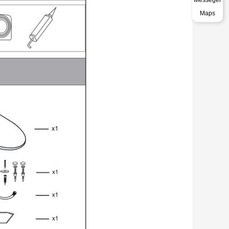
Messeger
Maps