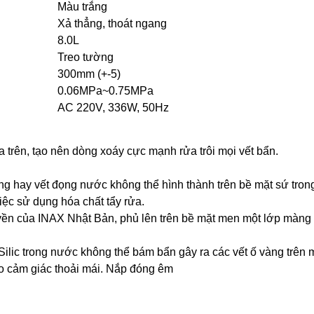
Màu trắng
Xả thẳng, thoát ngang
8.0L
Treo tường
300mm (+-5)
0.06MPa~0.75MPa
AC 220V, 336W, 50Hz
trên, tạo nên dòng xoáy cực mạnh rửa trôi mọi vết bẩn.
ay vết đọng nước không thể hình thành trên bề mặt sứ trong
iệc sử dụng hóa chất tẩy rửa.
n của INAX Nhật Bản, phủ lên trên bề mặt men một lớp màng 
Silic trong nước không thể bám bẩn gây ra các vết ố vàng trên
ạo cảm giác thoải mái. Nắp đóng êm