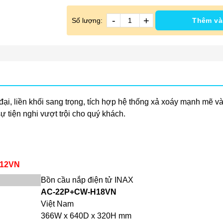
-
+
Số lượng:
Thêm và
n đại, liền khối sang trọng, tích hợp hệ thống xả xoáy mạnh m
ự tiện nghi vượt trội cho quý khách.
912VN
Bồn cầu nắp điện tử INAX
AC-22P+CW-H18VN
Việt Nam
366W x 640D x 320H mm