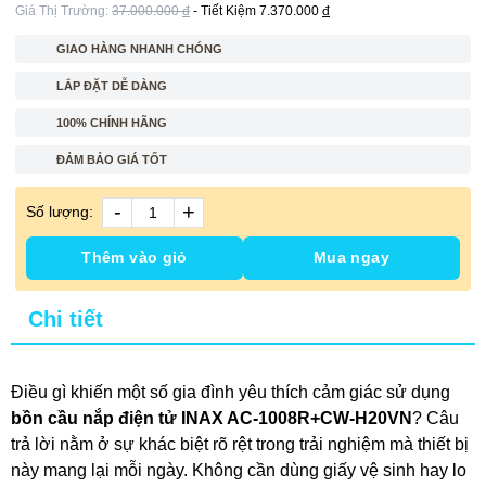
Giá Thị Trường:
37.000.000
đ
- Tiết Kiệm
7.370.000
đ
GIAO HÀNG NHANH CHÓNG
LẮP ĐẶT DỄ DÀNG
100% CHÍNH HÃNG
ĐẢM BẢO GIÁ TỐT
-
+
Số lượng:
Thêm vào giỏ
Mua ngay
Chi tiết
Điều gì khiến một số gia đình yêu thích cảm giác sử dụng
bồn cầu nắp điện tử INAX AC-1008R+CW-H20VN
? Câu
trả lời nằm ở sự khác biệt rõ rệt trong trải nghiệm mà thiết bị
này mang lại mỗi ngày. Không cần dùng giấy vệ sinh hay lo