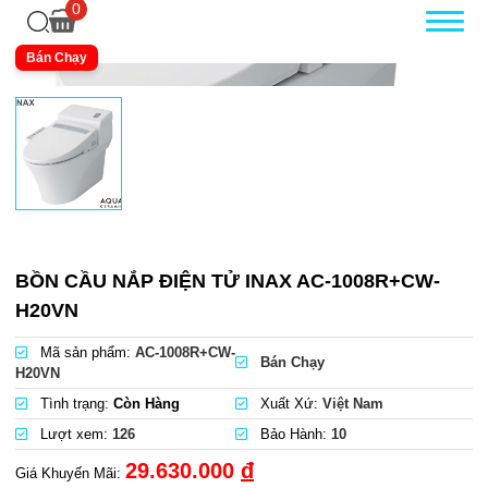
0
Bán Chạy
BỒN CẦU NẮP ĐIỆN TỬ INAX AC-1008R+CW-
H20VN
Mã sản phẩm:
AC-1008R+CW-
Bán Chạy
H20VN
Tình trạng:
Còn Hàng
Xuất Xứ:
Việt Nam
Lượt xem:
126
Bảo Hành:
10
29.630.000
đ
Giá Khuyến Mãi: