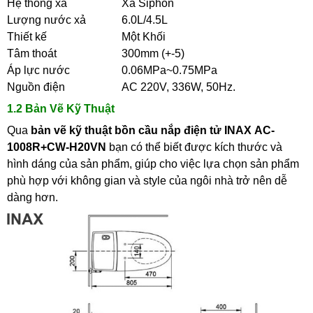
Hệ thống xả
Xả Siphon
Lượng nước xả
6.0L/4.5L
Thiết kế
Một Khối
Tâm thoát
300mm (+-5)
Áp lực nước
0.06MPa~0.75MPa
Nguồn điện
AC 220V, 336W, 50Hz.
1.2 Bản Vẽ Kỹ Thuật
Qua
bản vẽ kỹ thuật
bồn cầu nắp điện tử
INAX
AC-
1008R+CW-H20VN
bạn có thể biết được kích thước và
hình dáng của sản phẩm, giúp cho việc lựa chọn sản phẩm
phù hợp với không gian và style của ngôi nhà trở nên dễ
dàng hơn.