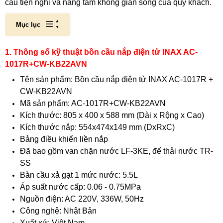
cầu tiện nghi và nâng tầm không gian sống của quý khách.
Mục lục
1. Thông số kỹ thuật bồn cầu nắp điện tử INAX AC-
1017R+CW-KB22AVN
Tên sản phẩm: Bồn cầu nắp điện tử INAX AC-1017R +
CW-KB22AVN
Mã sản phẩm: AC-1017R+CW-KB22AVN
Kích thước: 805 x 400 x 588 mm (Dài x Rộng x Cao)
Kích thước nắp: 554x474x149 mm (DxRxC)
Bảng điều khiển liền nắp
Đã bao gồm van chặn nước LF-3KE, đế thải nước TR-
SS
Bàn cầu xả gạt 1 mức nước: 5.5L
Áp suất nước cấp: 0.06 - 0.75MPa
Nguồn điện: AC 220V, 336W, 50Hz
Công nghệ: Nhật Bản
Xuất xứ: Việt Nam