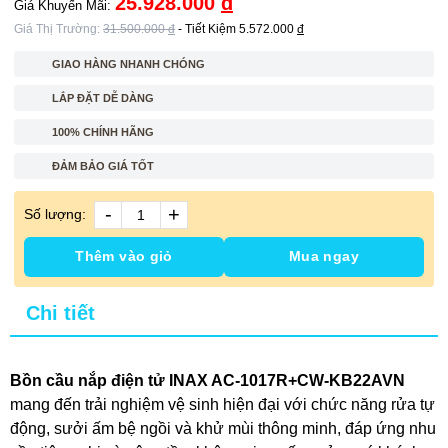
25.928.000
đ
Giá Khuyến Mãi:
Giá Thị Trường:
31.500.000
đ
- Tiết Kiệm
5.572.000
đ
GIAO HÀNG NHANH CHÓNG
LẮP ĐẶT DỄ DÀNG
100% CHÍNH HÃNG
ĐẢM BẢO GIÁ TỐT
-
+
Số lượng:
Thêm vào giỏ
Mua ngay
Chi tiết
Bồn cầu nắp điện tử INAX AC-1017R+CW-KB22AVN
mang đến trải nghiệm vệ sinh hiện đại với chức năng rửa tự
động, sưởi ấm bệ ngồi và khử mùi thông minh, đáp ứng nhu