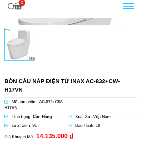
0
BỒN CẦU NẮP ĐIỆN TỬ INAX AC-832+CW-
H17VN
Mã sản phẩm:
AC-832+CW-
H17VN
Tình trạng:
Còn Hàng
Xuất Xứ:
Việt Nam
Lượt xem:
91
Bảo Hành:
10
14.135.000
đ
Giá Khuyến Mãi: