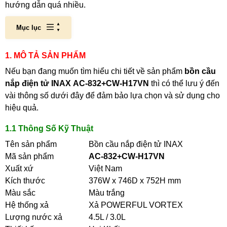
hướng dẫn quá nhiều.
Mục lục
1. MÔ TẢ SẢN PHẨM
Nếu bạn đang muốn tìm hiểu chi tiết về sản phẩm
bồn cầu
nắp điện tử INAX AC-832+CW-H17VN
thì có thể lưu ý đến
vài thông số dưới đây để đảm bảo lựa chọn và sử dụng cho
hiệu quả.
1.1 Thông Số Kỹ Thuật
Tên sản phẩm
Bồn cầu nắp điện tử INAX
Mã sản phẩm
AC-832+CW-H17VN
Xuất xứ
Việt Nam
Kích thước
376W x 746D x 752H mm
Màu sắc
Màu trắng
Hệ thống xả
Xả POWERFUL VORTEX
Lượng nước xả
4.5L / 3.0L