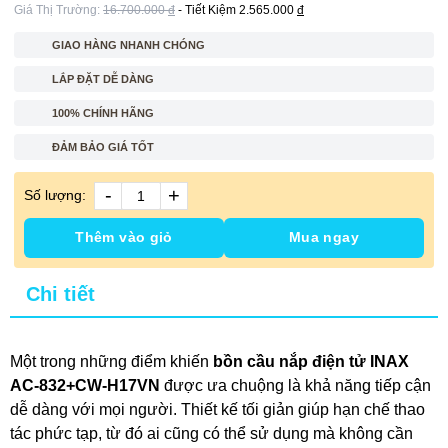
Giá Thị Trường:
16.700.000
đ
- Tiết Kiệm
2.565.000
đ
GIAO HÀNG NHANH CHÓNG
LẮP ĐẶT DỄ DÀNG
100% CHÍNH HÃNG
ĐẢM BẢO GIÁ TỐT
-
+
Số lượng:
Thêm vào giỏ
Mua ngay
Chi tiết
Một trong những điểm khiến
bồn cầu nắp điện tử INAX
AC-832+CW-H17VN
được ưa chuộng là khả năng tiếp cận
dễ dàng với mọi người. Thiết kế tối giản giúp hạn chế thao
tác phức tạp, từ đó ai cũng có thể sử dụng mà không cần