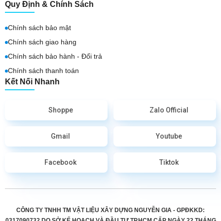
Quy Định & Chính Sách
Chính sách bảo mật
Chính sách giao hàng
Chính sách bảo hành - Đổi trả
Chính sách thanh toán
Kết Nối Nhanh
Shoppe
Zalo Official
Gmail
Youtube
Facebook
Tiktok
CÔNG TY TNHH TM VẬT LIỆU XÂY DỰNG NGUYỄN GIA - GPĐKKD:
0317090732 DO
SỞ KẾ HOẠCH VÀ ĐẦU TƯ TP.HCM CẤP
NGÀY 22 THÁNG