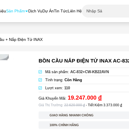
hiệu
Sản Phẩm
Dịch Vụ
Dự Án
Tin Tức
Liên Hệ
ầu + Nắp Điện Tử INAX
BỒN CẦU NẮP ĐIỆN TỬ INAX AC-8
Mã sản phẩm:
AC-832+CW-KB22AVN
Tình trạng:
Còn Hàng
Lượt xem:
110
19.247.000
đ
Giá Khuyến Mãi:
Giá Thị Trường:
22.620.000
đ
- Tiết Kiệm
3.373.000
đ
GIAO HÀNG NHANH CHÓNG
100% CHÍNH HÃNG