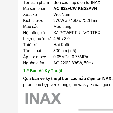
Tên sản phẩm
Bồn cầu nắp điện tử INAX
Mã sản phẩm
AC-832+CW-KB22AVN
Xuất xứ
Việt Nam
Kích thước
376W x 746D x 752H mm
Màu sắc
Màu trắng
Hệ thống xả
Xả POWERFUL VORTEX
Lượng nước xả
4.5L / 3.0L
Thiết kế
Hai Khối
Tâm thoát
300mm (+-5)
Áp lực nước
0.05MPa~0.75MPa
Nguồn điện
AC 220V, 336W, 50Hz.
1.2 Bản Vẽ Kỹ Thuật
Qua
bản vẽ kỹ thuật
b
ồn cầu nắp điện tử IN
phẩm phù hợp với không gian và style của ngôi n