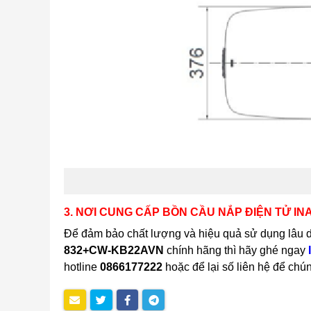
3. NƠI CUNG CẤP BỒN CẦU NẮP ĐIỆN TỬ I
Để đảm bảo chất lượng và hiệu quả sử dụng lâu dà
832+CW-KB22AVN
chính hãng thì hãy ghé ngay
hotline
0866177222
hoặc để lại số liên hệ để chú