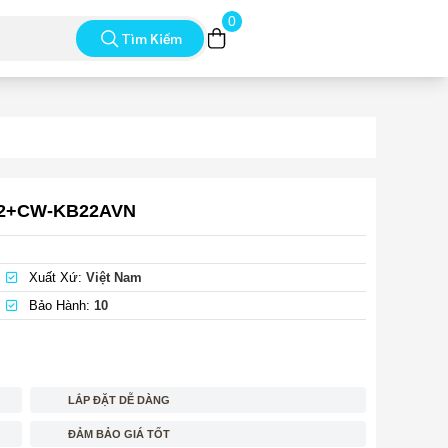
0
Tìm Kiếm
32+CW-KB22AVN
Xuất Xứ:
Việt Nam
Bảo Hành:
10
LẮP ĐẶT DỄ DÀNG
ĐẢM BẢO GIÁ TỐT