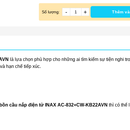
-
+
Số lượng:
Thêm và
2AVN
là lựa chọn phù hợp cho những ai tìm kiếm sự tiện nghi t
và hạn chế tiếp xúc.
bồn cầu nắp điện tử INAX AC-832+CW-KB22AVN
thì có thể