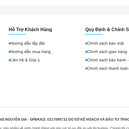
Hỗ Trợ Khách Hàng
Quy Định & Chính 
Hướng dẫn lắp đặt
Chính sách bảo mật
Hướng dẫn mua hàng
Chính sách giao hàng
Liên hệ & Góp ý
Chính sách bảo hành - 
Chính sách thanh toán
NG NGUYỄN GIA - GPĐKKD: 0317090732 DO
SỞ KẾ HOẠCH VÀ ĐẦU TƯ TP.H
sản phẩm vệ sinh chính hãng với giá cực kì ưu đãi so với thị trường. Chúng tôi c