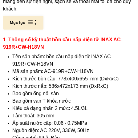
mang đến sự tiện nghi, sạch sẽ và thoải mái tối đa cho quý
khách.
Mục lục
1. Thông số kỹ thuật bồn cầu nắp điện tử INAX AC-
919R+CW-H18VN
Tên sản phẩm: bồn cầu nắp điện tử INAX AC-
919R+CW-H18VN
Mã sản phẩm: AC-919R+CW-H18VN
Kích thước bồn cầu: 778x400x655 mm (DxRxC)
Kích thước nắp: 536x472x173 mm (DxRxC)
Bao gồm ống nối sàn
Bao gồm van T khóa nước
Kiểu xả dạng nhấn 2 mức: 4.5L/3L
Tâm thoát: 305 mm
Áp suất nước cấp: 0.06 - 0.75MPa
Nguồn điện: AC 220V, 336W, 50Hz
Công nghệ: Nhật Bản