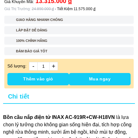
13.315.000
đ
Giá Khuyến Mãi:
Giá Thị Trường:
24.890.000
đ
- Tiết Kiệm
11.575.000
đ
GIAO HÀNG NHANH CHÓNG
LẮP ĐẶT DỄ DÀNG
100% CHÍNH HÃNG
ĐẢM BẢO GIÁ TỐT
-
+
Số lượng:
Thêm vào giỏ
Mua ngay
Chi tiết
Bồn cầu nắp điện tử INAX AC-919R+CW-H18VN
là lựa
chọn lý tưởng cho không gian sống hiện đại, tích hợp công
nghệ rửa thông minh, sưởi ấm bệ ngồi, khử mùi tự động,