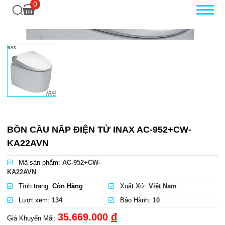
0
BỒN CẦU NẮP ĐIỆN TỬ INAX AC-952+CW-
KA22AVN
Mã sản phẩm:
AC-952+CW-
KA22AVN
Tình trạng:
Còn Hàng
Xuất Xứ:
Việt Nam
Lượt xem:
134
Bảo Hành:
10
35.669.000
đ
Giá Khuyến Mãi: