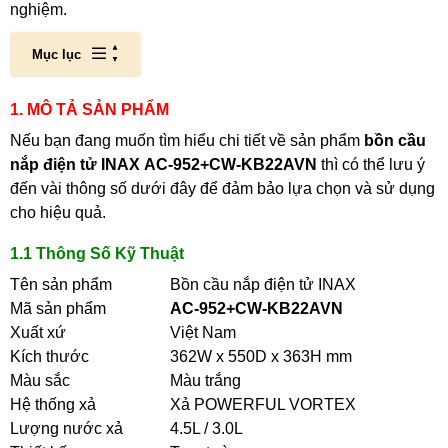
nghiệm.
Mục lục
1. MÔ TẢ SẢN PHẨM
Nếu bạn đang muốn tìm hiểu chi tiết về sản phẩm
bồn
cầu
nắp điện tử INAX AC-952+CW-KB22AVN
thì có thể lưu ý
đến vài thông số dưới đây để đảm bảo lựa chọn và sử dụng
cho hiệu quả.
1.1 Thông Số Kỹ Thuật
Tên sản phẩm
Bồn cầu nắp điện tử INAX
Mã sản phẩm
AC-952+CW-KB22AVN
Xuất xứ
Việt Nam
Kích thước
362W x 550D x 363H mm
Màu sắc
Màu trắng
Hệ thống xả
Xả POWERFUL VORTEX
Lượng nước xả
4.5L / 3.0L