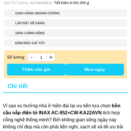
Giá Thị Trường:
43.760.000
đ
- Tiết Kiệm
8.091.000
đ
GIAO HÀNG NHANH CHÓNG
LẮP ĐẶT DỄ DÀNG
100% CHÍNH HÃNG
ĐẢM BẢO GIÁ TỐT
-
+
Số lượng:
Thêm vào giỏ
Mua ngay
Chi tiết
Vì sao xu hướng nhà ở hiện đại lại ưu tiên lựa chọn
bồn
cầu nắp điện tử INAX AC-952+CW-KA22AVN
tích hợp
công nghệ thông minh? Bởi không gian sống ngày nay
không chỉ đẹp mà còn phải tiện nghi, sạch sẽ và tối ưu trải