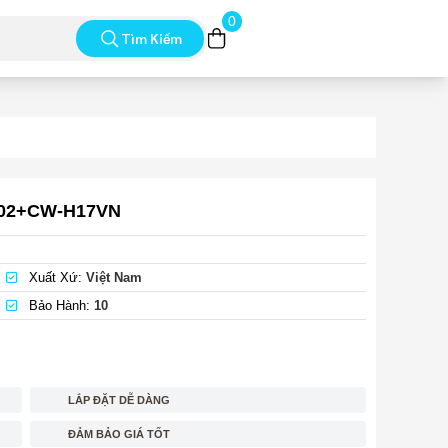
0
Tìm Kiếm
902+CW-H17VN
Xuất Xứ:
Việt Nam
Bảo Hành:
10
LẮP ĐẶT DỄ DÀNG
ĐẢM BẢO GIÁ TỐT