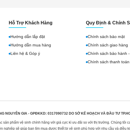
Hỗ Trợ Khách Hàng
Quy Định & Chính 
Hướng dẫn lắp đặt
Chính sách bảo mật
Hướng dẫn mua hàng
Chính sách giao hàng
Liên hệ & Góp ý
Chính sách bảo hành - 
Chính sách thanh toán
NG NGUYỄN GIA - GPĐKKD: 0317090732 DO
SỞ KẾ HOẠCH VÀ ĐẦU TƯ TP.H
sản phẩm vệ sinh chính hãng với giá cực kì ưu đãi so với thị trường. Chúng tôi c
n nghiệp sẽ giúp bạn tìm mua được thiết bị vệ sinh phù hợp với nhu cầu và điều ki