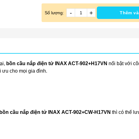
-
+
Số lượng:
Thêm và
ại,
bồn cầu nắp điện tử INAX ACT-902+H17VN
nổi bật với c
i ưu cho mọi gia đình.
bồn
cầu nắp điện tử INAX
ACT-902+CW-H17VN
thì có thể l