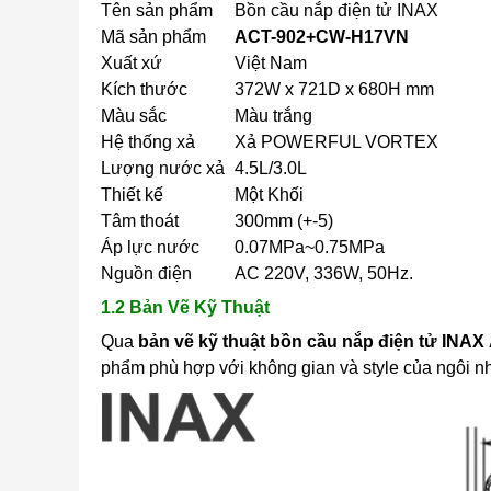
Tên sản phẩm
Bồn cầu nắp điện tử INAX
Mã sản phẩm
ACT-902+CW-H17VN
Xuất xứ
Việt Nam
Kích thước
372W x 721D x 680H mm
Màu sắc
Màu trắng
Hệ thống xả
Xả POWERFUL VORTEX
Lượng nước xả
4.5L/3.0L
Thiết kế
Một Khối
Tâm thoát
300mm (+-5)
Áp lực nước
0.07MPa~0.75MPa
Nguồn điện
AC 220V, 336W, 50Hz.
1.2 Bản Vẽ Kỹ Thuật
Qua
bản vẽ kỹ thuật
bồn
cầu nắp điện tử INAX
phẩm phù hợp với không gian và style của ngôi n