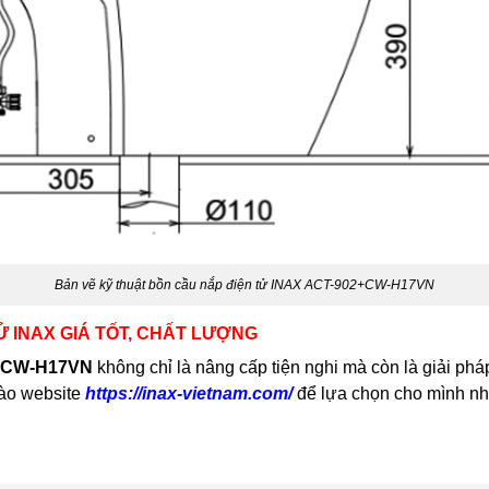
Bản vẽ kỹ thuật bồn cầu nắp điện tử INAX ACT-902+CW-H17VN
TỬ INAX GIÁ TỐT, CHẤT LƯỢNG
2+CW-H17VN
không chỉ là nâng cấp tiện nghi mà còn là giải phá
vào website
https://inax-vietnam.com/
để lựa chọn cho mình nhữ