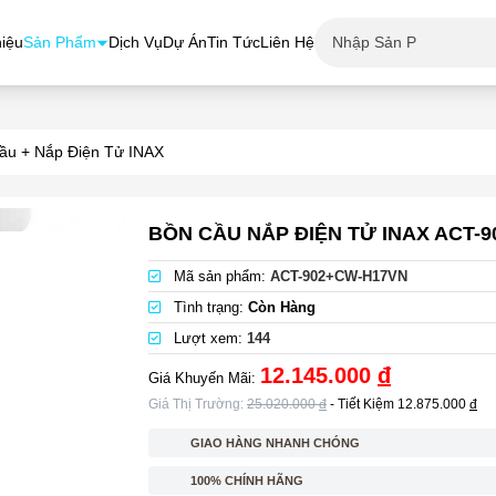
hiệu
Sản Phẩm
Dịch Vụ
Dự Án
Tin Tức
Liên Hệ
ầu + Nắp Điện Tử INAX
BỒN CẦU NẮP ĐIỆN TỬ INAX ACT-
Mã sản phẩm:
ACT-902+CW-H17VN
Tình trạng:
Còn Hàng
Lượt xem:
144
12.145.000
đ
Giá Khuyến Mãi:
Giá Thị Trường:
25.020.000
đ
- Tiết Kiệm
12.875.000
đ
GIAO HÀNG NHANH CHÓNG
100% CHÍNH HÃNG