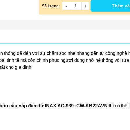
-
+
Số lượng:
Thêm và
ền thống để đến với sự chăm sóc nhẹ nhàng đến từ công nghệ 
oài tinh tế mà còn chinh phục người dùng nhờ hệ thống vòi rửa
ất cho gia đình.
bồn
cầu nắp điện tử INAX AC-939+CW-KB22AVN
thì có thể