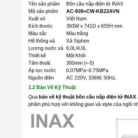
Tên sản phẩm
Bồn cầu nắp điện tử INAX
Mã sản phẩm
AC-939+CW-KB22AVN
Xuất xứ
Việt Nam
Kích thước
393W x 741D x 655H mm
Màu sắc
Màu trắng
Hệ thống xả
Xả Siphon
Lượng nước xả
6.0L/4.0L
Thiết kế
Một Khối
Tâm thoát
300mm (+-5)
Áp lực nước
0.07MPa~0.75MPa
Nguồn điện
AC 220V, 336W, 50Hz.
1.2 Bản Vẽ Kỹ Thuật
Qua
bản vẽ kỹ thuật
bồn
cầu nắp điện tử INA
phẩm phù hợp với không gian và style của ngôi n