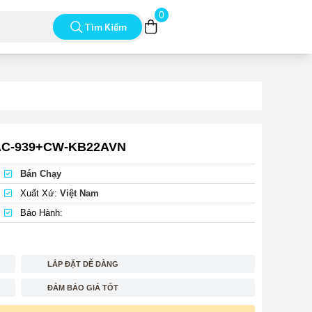
0
Tìm Kiếm
AC-939+CW-KB22AVN
Bán Chạy
Xuất Xứ:
Việt Nam
Bảo Hành:
LẮP ĐẶT DỄ DÀNG
ĐẢM BẢO GIÁ TỐT