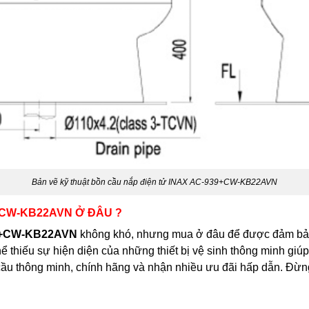
Bản vẽ kỹ thuật bồn cầu nắp điện tử INAX AC-939+CW-KB22AVN
+CW-KB22AVN Ở ĐÂU ?
39+CW-KB22AVN
không khó, nhưng mua ở đâu để được đảm bảo 
ể thiếu sự hiện diện của những thiết bị vệ sinh thông minh gi
u thông minh, chính hãng và nhận nhiều ưu đãi hấp dẫn. Đừng