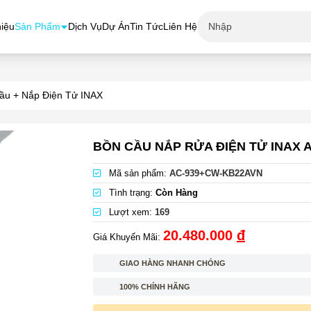
hiệu
Sản Phẩm
Dịch Vụ
Dự Án
Tin Tức
Liên Hệ
ầu + Nắp Điện Tử INAX
BỒN CẦU NẮP RỬA ĐIỆN TỬ INAX 
Mã sản phẩm:
AC-939+CW-KB22AVN
Tình trạng:
Còn Hàng
Lượt xem:
169
20.480.000
đ
Giá Khuyến Mãi:
GIAO HÀNG NHANH CHÓNG
100% CHÍNH HÃNG