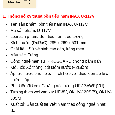
Mục lục
1. Thông số kỹ thuật bồn tiểu nam INAX U-117V
Tên sản phẩm: bồn tiểu nam INAX U-117V
Mã sản phẩm: U-117V
Loại sản phẩm: Bồn tiểu nam treo tường
Kích thước (DxRxC): 285 x 269 x 531 mm
Chất liệu: Sứ vệ sinh cao cấp, tráng men
Màu sắc: Trắng
Công nghệ men sứ: PROGUARD chống bám bẩn
Kiểu xả: Xả thẳng, tiết kiệm nước (~2L/lần)
Áp lực nước phù hợp: Thích hợp với điều kiện áp lực
nước thấp
Phụ kiện đi kèm: Gioăng nối tường UF-13AWP(VU)
Tương thích với van xả: UF-8V, OKUV-120S(B), OKUV-
30SM
Xuất xứ: Sản xuất tại Việt Nam theo công nghệ Nhật
Bản