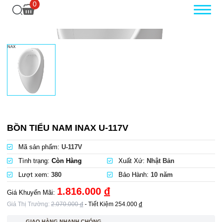
0
BỒN TIỂU NAM INAX U-117V
Mã sản phẩm:
U-117V
Tình trạng:
Còn Hàng
Xuất Xứ:
Nhật Bản
Lượt xem:
380
Bảo Hành:
10 năm
1.816.000
đ
Giá Khuyến Mãi:
Giá Thị Trường:
2.070.000
đ
- Tiết Kiệm
254.000
đ
GIAO HÀNG NHANH CHÓNG