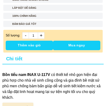
LẮP ĐẶT DỄ DÀNG
100% CHÍNH HÃNG
ĐẢM BẢO GIÁ TỐT
-
+
Số lượng:
Thêm vào giỏ
Mua ngay
Chi tiết
Bồn tiểu nam INAX U-117V
có thiết kế nhỏ gọn hiện đại
phù hợp cho nhà vệ sinh công cộng và gia đình bề mặt sứ
phủ men chống bám bẩn giúp dễ vệ sinh tiết kiệm nước xả
và lắp đặt linh hoạt mang lại sự tiện nghi tối ưu cho quý
khách.