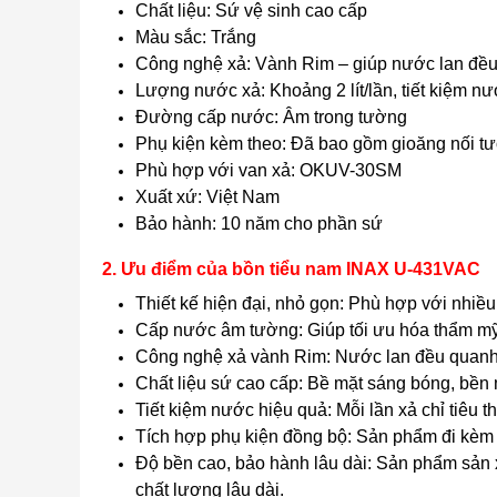
Chất liệu: Sứ vệ sinh cao cấp
Màu sắc: Trắng
Công nghệ xả: Vành Rim – giúp nước lan đều
Lượng nước xả: Khoảng 2 lít/lần, tiết kiệm n
Đường cấp nước: Âm trong tường
Phụ kiện kèm theo: Đã bao gồm gioăng nối
Phù hợp với van xả: OKUV-30SM
Xuất xứ: Việt Nam
Bảo hành: 10 năm cho phần sứ
2. Ưu điểm của bồn tiểu nam INAX U-431VAC
Thiết kế hiện đại, nhỏ gọn: Phù hợp với nhiều
Cấp nước âm tường: Giúp tối ưu hóa thẩm mỹ,
Công nghệ xả vành Rim: Nước lan đều quanh t
Chất liệu sứ cao cấp: Bề mặt sáng bóng, bền m
Tiết kiệm nước hiệu quả: Mỗi lần xả chỉ tiêu t
Tích hợp phụ kiện đồng bộ: Sản phẩm đi kè
Độ bền cao, bảo hành lâu dài: Sản phẩm sản 
chất lượng lâu dài.