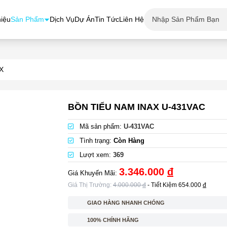
hiệu
Sản Phẩm
Dịch Vụ
Dự Án
Tin Tức
Liên Hệ
X
BỒN TIỂU NAM INAX U-431VAC
Mã sản phẩm:
U-431VAC
Tình trạng:
Còn Hàng
Lượt xem:
369
3.346.000
đ
Giá Khuyến Mãi:
Giá Thị Trường:
4.000.000
đ
- Tiết Kiệm
654.000
đ
GIAO HÀNG NHANH CHÓNG
100% CHÍNH HÃNG