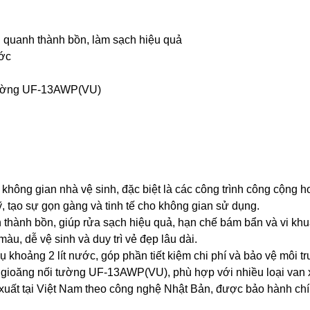
 quanh thành bồn, làm sạch hiệu quả
ước
 tường UF-13AWP(VU)
 không gian nhà vệ sinh, đặc biệt là các công trình công cộng h
 tạo sự gọn gàng và tinh tế cho không gian sử dụng.
hành bồn, giúp rửa sạch hiệu quả, hạn chế bám bẩn và vi khu
àu, dễ vệ sinh và duy trì vẻ đẹp lâu dài.
hụ khoảng 2 lít nước, góp phần tiết kiệm chi phí và bảo vệ môi t
m gioăng nối tường UF-13AWP(VU), phù hợp với nhiều loại v
xuất tại Việt Nam theo công nghệ Nhật Bản, được bảo hành ch