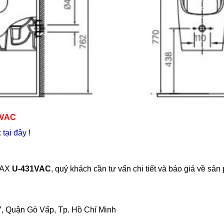
1VAC
:
tại đây
!
INAX
U-431VAC
, quý khách cần tư vấn chi tiết và báo giá về sả
, Quận Gò Vấp, Tp. Hồ Chí Minh