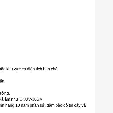
oặc khu vực có diện tích hạn chế.
ẩn.
rường.
an xả âm như OKUV-30SM.
ính hãng 10 năm phần sứ, đảm bảo độ tin cậy và