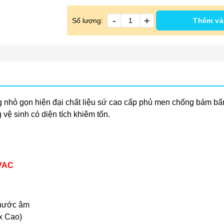
-
+
Số lượng:
Thêm và
ng nhỏ gọn hiện đại chất liệu sứ cao cấp phủ men chống bám bẩ
vệ sinh có diện tích khiêm tốn.
1VAC
 nước âm
x Cao)