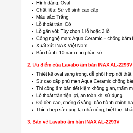
Hình dáng: Oval
Chất liệu: Sứ vệ sinh cao cấp
Màu sắc: Trắng
Lỗ thoát tràn: Có
Lỗ gắn vòi: Tùy chọn 1 lỗ hoặc 3 lỗ
Công nghệ men: Aqua Ceramic – chống bám bẩ
Xuất xứ: INAX Việt Nam
Bảo hành: 10 năm cho phần sứ
2. Ưu điểm của Lavabo âm bàn INAX AL-2293V
Thiết kế oval sang trọng, dễ phối hợp nội thất 
Sứ cao cấp phủ men Aqua Ceramic chống bám
Thi công âm bàn tiết kiệm không gian, thẩm m
Lỗ thoát tràn tiện lợi, an toàn khi sử dụng.
Độ bền cao, chống ố vàng, bảo hành chính h
Thích hợp sử dụng tại nhà riêng, biệt thự, khá
3. Bản vẽ Lavabo âm bàn INAX AL-2293V