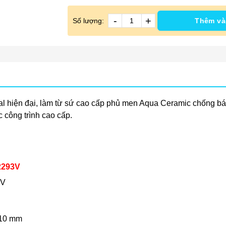
-
+
Số lượng:
Thêm và
l hiện đại, làm từ sứ cao cấp phủ men Aqua Ceramic chống bám b
 công trình cao cấp.
2293V
3V
210 mm