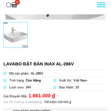
0
LAVABO ĐẶT BÀN INAX AL-286V
Mã sản phẩm:
AL-286V
Tình trạng:
Còn Hàng
Xuất Xứ:
Việt Nam
Lượt xem:
344
Bảo Hành:
10
1.661.000
đ
Giá Khuyến Mãi:
Giá Thị Trường:
2.200.000
đ
- Tiết Kiệm
539.000
đ
GIAO HÀNG NHANH CHÓNG