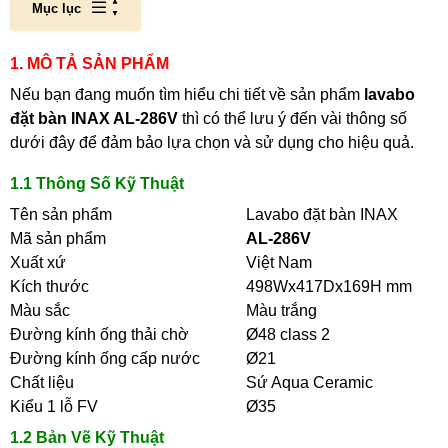
Mục lục
1. MÔ TẢ SẢN PHẨM
Nếu bạn đang muốn tìm hiểu chi tiết về sản phẩm
lavabo
đặt bàn INAX AL-286V
thì có thể lưu ý đến vài thông số
dưới đây để đảm bảo lựa chọn và sử dụng cho hiệu quả.
1.1 Thông Số Kỹ Thuật
Tên sản phẩm
Lavabo đặt bàn INAX
Mã sản phẩm
AL-286V
Xuất xứ
Việt Nam
Kích thước
498Wx417Dx169H mm
Màu sắc
Màu trắng
Đường kính ống thải chờ
Ø48 class 2
Đường kính ống cấp nước
Ø21
Chất liệu
Sứ Aqua Ceramic
Kiểu 1 lỗ FV
Ø35
1.2 Bản Vẽ Kỹ Thuật