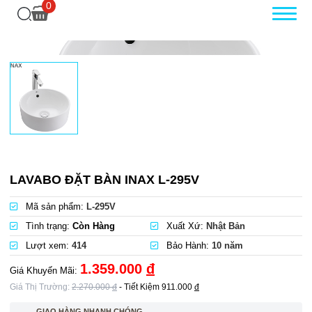
0
LAVABO ĐẶT BÀN INAX L-295V
Mã sản phẩm:
L-295V
Tình trạng:
Còn Hàng
Xuất Xứ:
Nhật Bản
Lượt xem:
414
Bảo Hành:
10 năm
1.359.000
đ
Giá Khuyến Mãi:
Giá Thị Trường:
2.270.000
đ
- Tiết Kiệm
911.000
đ
GIAO HÀNG NHANH CHÓNG