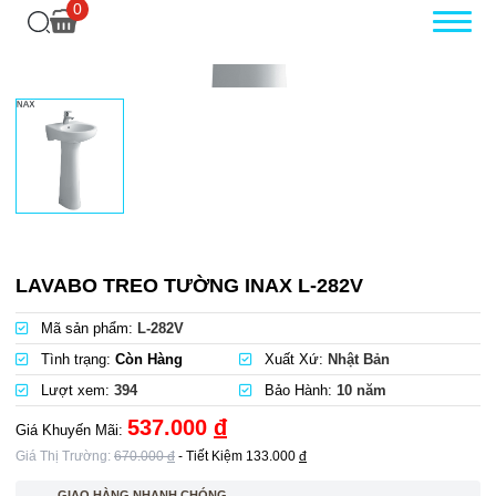
0
LAVABO TREO TƯỜNG INAX L-282V
Mã sản phẩm:
L-282V
Tình trạng:
Còn Hàng
Xuất Xứ:
Nhật Bản
Lượt xem:
394
Bảo Hành:
10 năm
537.000
đ
Giá Khuyến Mãi:
Giá Thị Trường:
670.000
đ
- Tiết Kiệm
133.000
đ
GIAO HÀNG NHANH CHÓNG