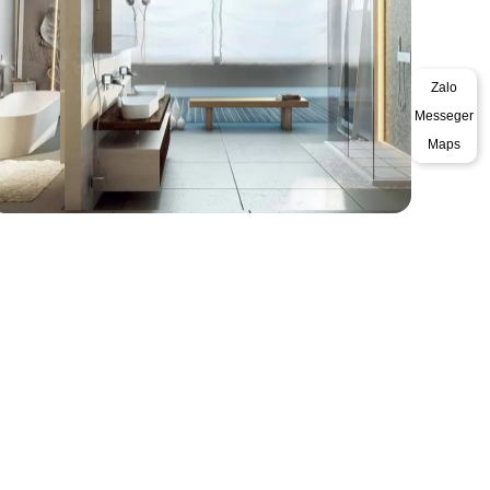
Mẫu Nhà Tắm 9
Zalo
XEM CHI TIẾT
Messeger
Maps