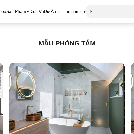
hiệu
Sản Phẩm
Dịch Vụ
Dự Án
Tin Tức
Liên Hệ
MẪU PHÒNG TẮM
Mẫu Nhà Tắm 1
XEM CHI TIẾT