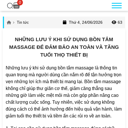
0
Thứ 4, 24/06/2026
63
Tin tức
NHỮNG LƯU Ý KHI SỬ DỤNG BỒN TẮM
MASSAGE ĐỂ ĐẢM BẢO AN TOÀN VÀ TĂNG
TUỔI THỌ THIẾT BỊ
Những lưu ý khi sử dụng bồn tắm massage là thông tin
quan trọng mà người dùng cần nắm rõ để tận hưởng trọn
vẹn những lợi ích mà thiết bị mang lại. Bồn tắm massage
không chỉ giúp thư giãn cơ thể, giảm căng thẳng sau
những giờ làm việc mệt mỏi mà còn góp phần nâng cao
chất lượng cuộc sống. Tuy nhiên, việc sử dụng không
đúng cách có thể ảnh hưởng đến hiệu quả vận hành, làm
giảm tuổi thọ thiết bị và tiềm ẩn các rủi ro về an toàn.