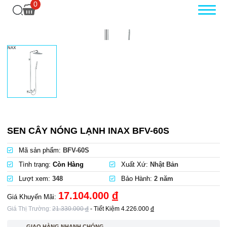
0
SEN CÂY NÓNG LẠNH INAX BFV-60S
Mã sản phẩm:
BFV-60S
Tình trạng:
Còn Hàng
Xuất Xứ:
Nhật Bản
Lượt xem:
348
Bảo Hành:
2 năm
17.104.000
đ
Giá Khuyến Mãi:
Giá Thị Trường:
21.330.000
đ
- Tiết Kiệm
4.226.000
đ
GIAO HÀNG NHANH CHÓNG