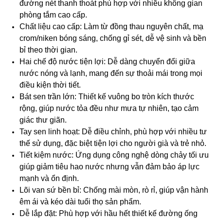
đường nét thanh thoát phù hợp với nhiều không gian
phòng tắm cao cấp.
Chất liệu cao cấp: Làm từ đồng thau nguyên chất, mạ
crom/niken bóng sáng, chống gỉ sét, dễ vệ sinh và bền
bỉ theo thời gian.
Hai chế độ nước tiện lợi: Dễ dàng chuyển đổi giữa
nước nóng và lạnh, mang đến sự thoải mái trong mọi
điều kiện thời tiết.
Bát sen trần lớn: Thiết kế vuông bo tròn kích thước
rộng, giúp nước tỏa đều như mưa tự nhiên, tạo cảm
giác thư giãn.
Tay sen linh hoạt: Dễ điều chỉnh, phù hợp với nhiều tư
thế sử dụng, đặc biệt tiện lợi cho người già và trẻ nhỏ.
Tiết kiệm nước: Ứng dụng công nghệ dòng chảy tối ưu
giúp giảm tiêu hao nước nhưng vẫn đảm bảo áp lực
mạnh và ổn định.
Lõi van sứ bền bỉ: Chống mài mòn, rò rỉ, giúp vận hành
êm ái và kéo dài tuổi thọ sản phẩm.
Dễ lắp đặt: Phù hợp với hầu hết thiết kế đường ống