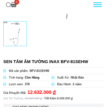
0
SEN TẮM ÂM TƯỜNG INAX BFV-81SEHW
Mã sản phẩm:
BFV-81SEHW
Tình trạng:
Còn Hàng
Xuất Xứ:
Nhật Bản
Lượt xem:
378
Bảo Hành:
2 năm
12.632.000
đ
Giá Khuyến Mãi:
Giá Thị Trường:
20.640.000
đ
- Tiết Kiệm
8.008.000
đ
GIAO HÀNG NHANH CHÓNG