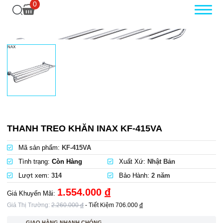
0
THANH TREO KHĂN INAX KF-415VA
Mã sản phẩm:
KF-415VA
Tình trạng:
Còn Hàng
Xuất Xứ:
Nhật Bản
Lượt xem:
314
Bảo Hành:
2 năm
1.554.000
đ
Giá Khuyến Mãi:
Giá Thị Trường:
2.260.000
đ
- Tiết Kiệm
706.000
đ
GIAO HÀNG NHANH CHÓNG