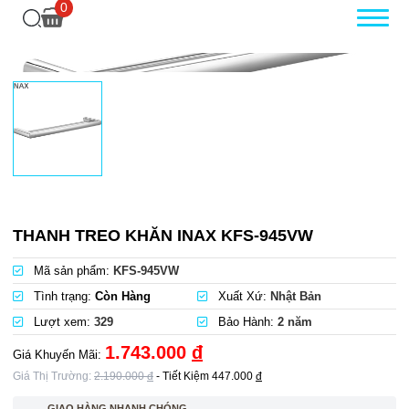
0
THANH TREO KHĂN INAX KFS-945VW
Mã sản phẩm:
KFS-945VW
Tình trạng:
Còn Hàng
Xuất Xứ:
Nhật Bản
Lượt xem:
329
Bảo Hành:
2 năm
1.743.000
đ
Giá Khuyến Mãi:
Giá Thị Trường:
2.190.000
đ
- Tiết Kiệm
447.000
đ
GIAO HÀNG NHANH CHÓNG