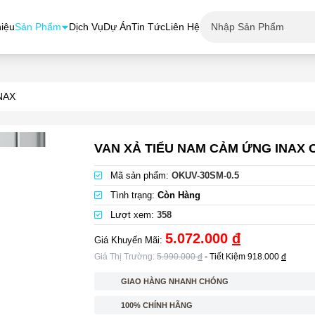
hiệu
Sản Phẩm
Dịch Vụ
Dự Án
Tin Tức
Liên Hệ
INAX
VAN XẢ TIỂU NAM CẢM ỨNG INAX 
Mã sản phẩm:
OKUV-30SM-0.5
Tình trạng:
Còn Hàng
Lượt xem:
358
5.072.000
đ
Giá Khuyến Mãi:
Giá Thị Trường:
5.990.000
đ
- Tiết Kiệm
918.000
đ
GIAO HÀNG NHANH CHÓNG
100% CHÍNH HÃNG