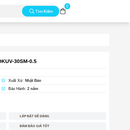
0
Tìm Kiếm
OKUV-30SM-0.5
Xuất Xứ:
Nhật Bản
Bảo Hành:
2 năm
LẮP ĐẶT DỄ DÀNG
ĐẢM BẢO GIÁ TỐT