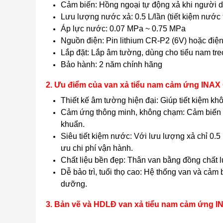
Cảm biến: Hồng ngoại tự động xả khi người 
Lưu lượng nước xả: 0.5 L/lần (tiết kiệm nước 
Áp lực nước: 0.07 MPa ~ 0.75 MPa
Nguồn điện: Pin lithium CR-P2 (6V) hoặc điệ
Lắp đặt: Lắp âm tường, dùng cho tiểu nam tre
Bảo hành: 2 năm chính hãng
2. Ưu điểm của van xả tiểu nam cảm ứng INA
Thiết kế âm tường hiện đại: Giúp tiết kiệm khô
Cảm ứng thông minh, không chạm: Cảm biến hồ
khuẩn.
Siêu tiết kiệm nước: Với lưu lượng xả chỉ 0.5 
ưu chi phí vận hành.
Chất liệu bền đẹp: Thân van bằng đồng chất l
Dễ bảo trì, tuổi thọ cao: Hệ thống van và cảm 
dưỡng.
3. Bản vẽ và HDLĐ van xả tiểu nam cảm ứng 