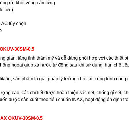
dùng rời khỏi vùng cảm ứng
tối ưu)
n AC tùy chọn
o
X OKUV-30SM-0.5
ng gian, tăng tính thẩm mỹ và dễ dàng phối hợp với các thiết bị
ng ngoại giúp xả nước tự động sau khi sử dụng, hạn chế tiếp x
lít/lần, sản phẩm là giải pháp lý tưởng cho các công trình công
ượng cao, các chi tiết được hoàn thiện sắc nét, chống gỉ sét, 
biến được sản xuất theo tiêu chuẩn INAX, hoạt động ổn định tron
INAX OKUV-30SM-0.5