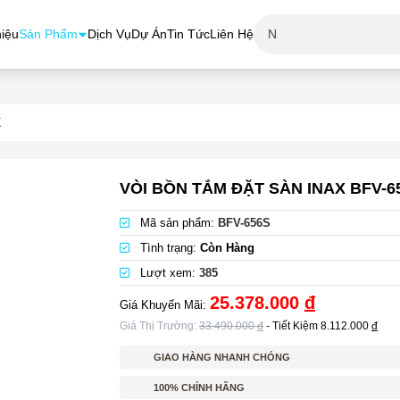
hiệu
Sản Phẩm
Dịch Vụ
Dự Án
Tin Tức
Liên Hệ
X
VÒI BỒN TẮM ĐẶT SÀN INAX BFV-6
Mã sản phẩm:
BFV-656S
Tình trạng:
Còn Hàng
Lượt xem:
385
25.378.000
đ
Giá Khuyến Mãi:
Giá Thị Trường:
33.490.000
đ
- Tiết Kiệm
8.112.000
đ
GIAO HÀNG NHANH CHÓNG
100% CHÍNH HÃNG