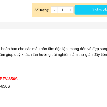
-
+
Số lượng:
Thêm và
 hoàn hảo cho các mẫu bồn tắm độc lập, mang đến vẻ đẹp sang tr
m giúp quý khách tận hưởng trải nghiệm tắm thư giãn đầy tiện
X BFV-656S
V-656S