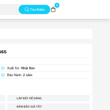
0
Tìm Kiếm
56S
Xuất Xứ:
Nhật Bản
Bảo Hành:
2 năm
LẮP ĐẶT DỄ DÀNG
ĐẢM BẢO GIÁ TỐT