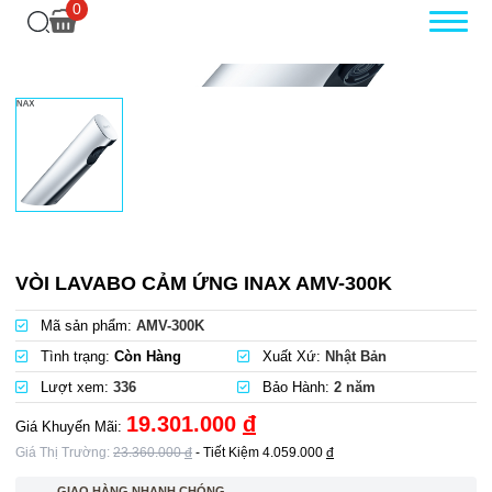
0
VÒI LAVABO CẢM ỨNG INAX AMV-300K
Mã sản phẩm:
AMV-300K
Tình trạng:
Còn Hàng
Xuất Xứ:
Nhật Bản
Lượt xem:
336
Bảo Hành:
2 năm
19.301.000
đ
Giá Khuyến Mãi:
Giá Thị Trường:
23.360.000
đ
- Tiết Kiệm
4.059.000
đ
GIAO HÀNG NHANH CHÓNG