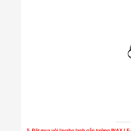
5. Đặt mua vòi lavabo lạnh gắn tường INAX LF