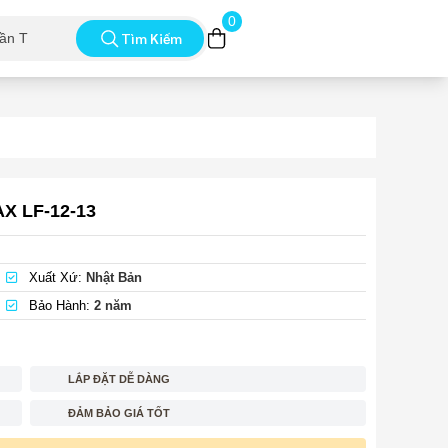
0
Tìm Kiếm
X LF-12-13
Xuất Xứ:
Nhật Bản
Bảo Hành:
2 năm
LẮP ĐẶT DỄ DÀNG
ĐẢM BẢO GIÁ TỐT