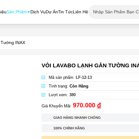
hiệu
Sản Phẩm
Dịch Vụ
Dự Án
Tin Tức
Liên Hệ
 Tường INAX
VÒI LAVABO LẠNH GẮN TƯỜNG INA
Mã sản phẩm:
LF-12-13
Tình trạng:
Còn Hàng
Lượt xem:
380
970.000
đ
Giá Khuyến Mãi:
GIAO HÀNG NHANH CHÓNG
100% CHÍNH HÃNG