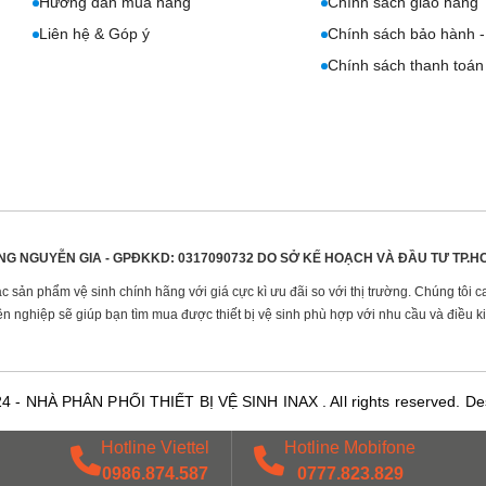
Hướng dẫn mua hàng
Chính sách giao hàng
Liên hệ & Góp ý
Chính sách bảo hành - 
Chính sách thanh toán
NG NGUYỄN GIA - GPĐKKD: 0317090732 DO
SỞ KẾ HOẠCH VÀ ĐẦU TƯ TP.H
sản phẩm vệ sinh chính hãng với giá cực kì ưu đãi so với thị trường. Chúng tôi c
n nghiệp sẽ giúp bạn tìm mua được thiết bị vệ sinh phù hợp với nhu cầu và điều ki
24 -
NHÀ PHÂN PHỐI THIẾT BỊ VỆ SINH INAX
. All rights reserved.
De
Hotline Viettel
Hotline Mobifone
0986.874.587
0777.823.829