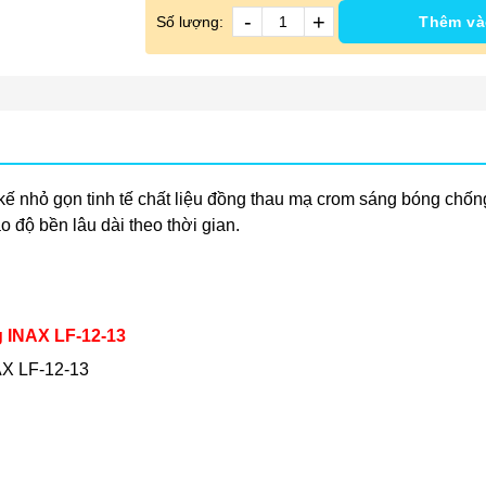
-
+
Số lượng:
Thêm và
 kế nhỏ gọn tinh tế chất liệu đồng thau mạ crom sáng bóng chốn
o độ bền lâu dài theo thời gian.
g INAX LF-12-13
AX LF-12-13