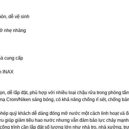
òn, dễ vệ sinh
mở nhẹ nhàng
hà cung cấp
ẩn INAX
n, dễ lắp đặt, phù hợp với nhiều loại chậu rửa trong phòng tắ
 mạ Crom/Niken sáng bóng, có khả năng chống rỉ sét, chống bám 
hép quý khách dễ dàng đóng mở nước một cách linh hoạt và ổ
ối ưu giúp giảm tiêu hao nước nhưng vẫn đảm bảo lực chảy mạnh
c công trình cần lắp đặt số lượng lớn như nhà trọ, nhà xưởng, 