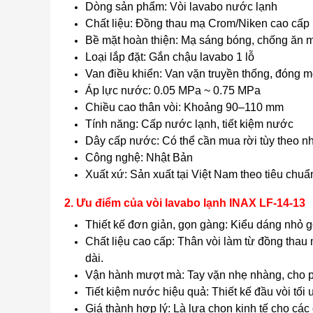
Dòng sản phẩm: Vòi lavabo nước lạnh
Chất liệu: Đồng thau mạ Crom/Niken cao cấp
Bề mặt hoàn thiện: Mạ sáng bóng, chống ăn m
Loại lắp đặt: Gắn chậu lavabo 1 lỗ
Van điều khiển: Van vặn truyền thống, đóng 
Áp lực nước: 0.05 MPa ~ 0.75 MPa
Chiều cao thân vòi: Khoảng 90–110 mm
Tính năng: Cấp nước lạnh, tiết kiệm nước
Dây cấp nước: Có thể cần mua rời tùy theo n
Công nghệ: Nhật Bản
Xuất xứ: Sản xuất tại Việt Nam theo tiêu chu
2. Ưu điểm của vòi lavabo lạnh INAX LF-14-13
Thiết kế đơn giản, gọn gàng: Kiểu dáng nhỏ gọ
Chất liệu cao cấp: Thân vòi làm từ đồng thau
dài.
Vận hành mượt mà: Tay vặn nhẹ nhàng, cho p
Tiết kiệm nước hiệu quả: Thiết kế đầu vòi t
Giá thành hợp lý: Là lựa chọn kinh tế cho cá