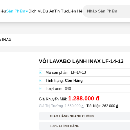
hiệu
Sản Phẩm
Dịch Vụ
Dự Án
Tin Tức
Liên Hệ
h INAX
VÒI LAVABO LẠNH INAX LF-14-13
Mã sản phẩm:
LF-14-13
Tình trạng:
Còn Hàng
Lượt xem:
343
1.288.000
đ
Giá Khuyến Mãi:
Giá Thị Trường:
1.550.000
đ
- Tiết Kiệm
262.000
đ
GIAO HÀNG NHANH CHÓNG
100% CHÍNH HÃNG