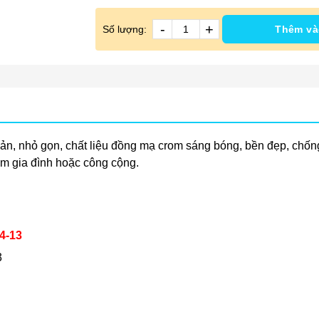
-
+
Số lượng:
Thêm và
iản, nhỏ gọn, chất liệu đồng mạ crom sáng bóng, bền đẹp, chống 
ắm gia đình hoặc công cộng.
14-13
3