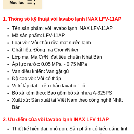
Mục lục
1. Thông số kỹ thuật vòi lavabo lạnh INAX LFV-11AP
Tên sản phẩm: vòi lavabo lạnh INAX LFV-11AP
Mã sản phẩm: LFV-11AP
Loại vòi: Vòi chậu rửa mặt nước lạnh
Chất liệu: Đồng mạ Crom/Niken
Lớp mạ: Mạ Cr/Ni đạt tiêu chuẩn Nhật Bản
Áp lực nước: 0.05 MPa ~ 0.75 MPa
Van điều khiển: Van gật gù
Độ cao vòi: Vòi cổ thấp
Vị trí lắp đặt: Trên chậu lavabo 1 lỗ
Bộ xả kèm theo: Bao gồm bộ xả nhựa A-325PS
Xuất xứ: Sản xuất tại Việt Nam theo công nghệ Nhật
Bản
2. Ưu điểm của vòi lavabo lạnh INAX LFV-11AP
Thiết kế hiện đại, nhỏ gọn: Sản phẩm có kiểu dáng tinh