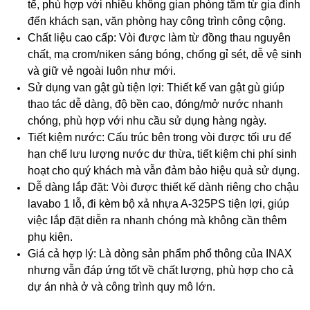
tế, phù hợp với nhiều không gian phòng tắm từ gia đình
đến khách sạn, văn phòng hay công trình công cộng.
Chất liệu cao cấp: Vòi được làm từ đồng thau nguyên
chất, mạ crom/niken sáng bóng, chống gỉ sét, dễ vệ sinh
và giữ vẻ ngoài luôn như mới.
Sử dụng van gật gù tiện lợi: Thiết kế van gật gù giúp
thao tác dễ dàng, độ bền cao, đóng/mở nước nhanh
chóng, phù hợp với nhu cầu sử dụng hàng ngày.
Tiết kiệm nước: Cấu trúc bên trong vòi được tối ưu để
hạn chế lưu lượng nước dư thừa, tiết kiệm chi phí sinh
hoạt cho quý khách mà vẫn đảm bảo hiệu quả sử dụng.
Dễ dàng lắp đặt: Vòi được thiết kế dành riêng cho chậu
lavabo 1 lỗ, đi kèm bộ xả nhựa A-325PS tiện lợi, giúp
việc lắp đặt diễn ra nhanh chóng mà không cần thêm
phụ kiện.
Giá cả hợp lý: Là dòng sản phẩm phổ thông của INAX
nhưng vẫn đáp ứng tốt về chất lượng, phù hợp cho cả
dự án nhà ở và công trình quy mô lớn.