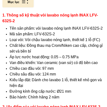
Mục lục
1. Thông số kỹ thuật vòi lavabo nóng lạnh INAX LFV-
632S-2
Tên sản phẩm: vòi lavabo nóng lạnh INAX LFV-632S-2
Mã sản phẩm: LFV-632S-2
Loại vòi: Vòi chậu lavabo nóng lạnh, thiết kế 1 lỗ (FC)
Chất liệu: Đồng thau mạ Crom/Niken cao cấp, chống gỉ
sét và bền bỉ
Áp lực nước hoạt động: 0.05 – 0.75 MPa
Van điều khiển: Van ceramic (van sứ) có độ bền cao
Chiều cao đầu vòi: 97 mm
Chiều sâu đầu vòi: 124 mm
Kiểu lắp đặt: Dành cho lavabo 1 lỗ, thiết kế nhỏ gọn và
hiện đại
Đường kính ống cấp nước: Ø21 mm
Bảo hành: Chính hãng 2 năm
2. Ưu điểm của vòi lavabo nóng lạnh INAX LFV-632S-2