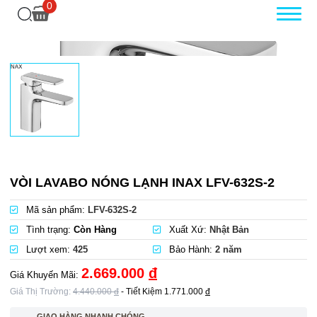
0
VÒI LAVABO NÓNG LẠNH INAX LFV-632S-2
Mã sản phẩm:
LFV-632S-2
Tình trạng:
Còn Hàng
Xuất Xứ:
Nhật Bản
Lượt xem:
425
Bảo Hành:
2 năm
2.669.000
đ
Giá Khuyến Mãi:
Giá Thị Trường:
4.440.000
đ
- Tiết Kiệm
1.771.000
đ
GIAO HÀNG NHANH CHÓNG