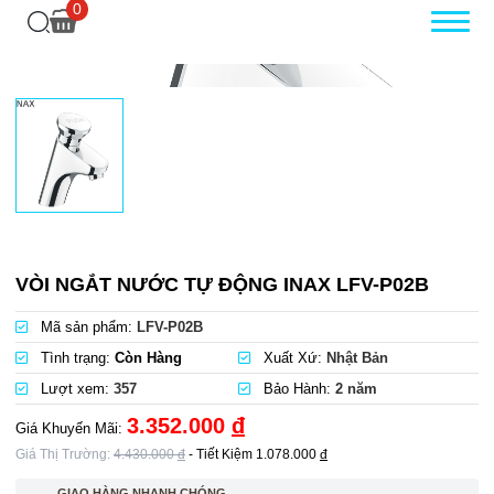
0
VÒI NGẮT NƯỚC TỰ ĐỘNG INAX LFV-P02B
Mã sản phẩm:
LFV-P02B
Tình trạng:
Còn Hàng
Xuất Xứ:
Nhật Bản
Lượt xem:
357
Bảo Hành:
2 năm
3.352.000
đ
Giá Khuyến Mãi:
Giá Thị Trường:
4.430.000
đ
- Tiết Kiệm
1.078.000
đ
GIAO HÀNG NHANH CHÓNG