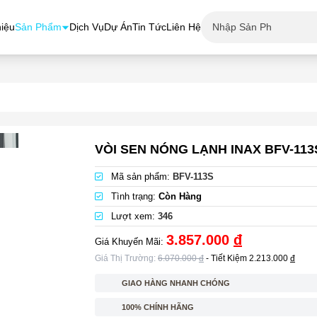
hiệu
Sản Phẩm
Dịch Vụ
Dự Án
Tin Tức
Liên Hệ
VÒI SEN NÓNG LẠNH INAX BFV-113
Mã sản phẩm:
BFV-113S
Tình trạng:
Còn Hàng
Lượt xem:
346
3.857.000
đ
Giá Khuyến Mãi:
Giá Thị Trường:
6.070.000
đ
- Tiết Kiệm
2.213.000
đ
GIAO HÀNG NHANH CHÓNG
100% CHÍNH HÃNG