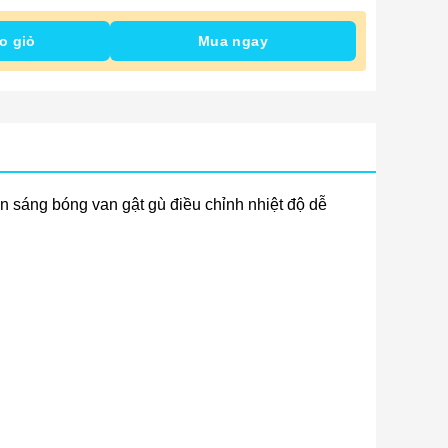
o giỏ
Mua ngay
en sáng bóng van gật gù điều chỉnh nhiệt độ dễ