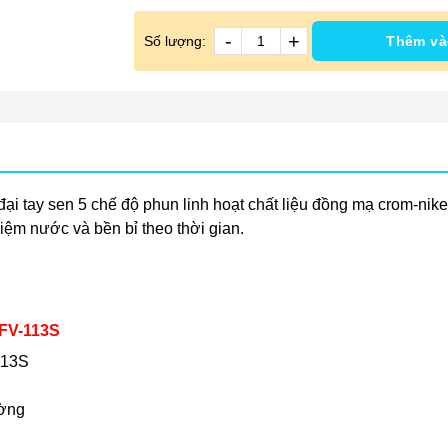
-
+
Số lượng:
Thêm và
 đại tay sen 5 chế độ phun linh hoạt chất liệu đồng mạ crom-nik
iệm nước và bền bỉ theo thời gian.
BFV-113S
113S
ường