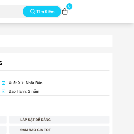
0
Tìm Kiếm
S
Xuất Xứ:
Nhật Bản
Bảo Hành:
2 năm
LẮP ĐẶT DỄ DÀNG
ĐẢM BẢO GIÁ TỐT