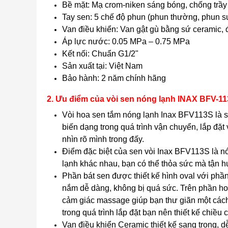
Bề mặt: Mạ crom-niken sáng bóng, chống trầ
Tay sen: 5 chế độ phun (phun thường, phun
Van điều khiển: Van gật gù bằng sứ ceramic, 
Áp lực nước: 0.05 MPa – 0.75 MPa
Kết nối: Chuẩn G1/2"
Sản xuất tại: Việt Nam
Bảo hành: 2 năm chính hãng
2. Ưu điểm của vòi sen nóng lạnh INAX BFV-1
Vòi hoa sen tắm nóng lạnh Inax BFV113S là s
biến dạng trong quá trình vận chuyển, lắp đ
nhìn rõ mình trong đấy.
Điểm đặc biệt của sen vòi Inax BFV113S là n
lạnh khác nhau, bạn có thể thỏa sức mà tận h
Phần bát sen được thiết kế hình oval với phầ
nắm dễ dàng, không bị quá sức. Trên phần ho
cảm giác massage giúp bạn thư giãn một cách 
trong quá trình lắp đặt bạn nên thiết kế chiều
Van điều khiển Ceramic thiết kế sang trọng, 