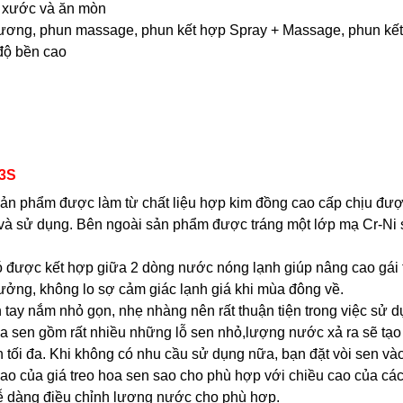
y xước và ăn mòn
 sương, phun massage, phun kết hợp Spray + Massage, phun k
độ bền cao
13S
ản phẩm được làm từ chất liệu hợp kim đồng cao cấp chịu được
ặt và sử dụng. Bên ngoài sản phẩm được tráng một lớp mạ Cr-N
ó được kết hợp giữa 2 dòng nước nóng lạnh giúp nâng cao gái 
ưởng, không lo sợ cảm giác lạnh giá khi mùa đông về.
n tay nắm nhỏ gọn, nhẹ nhàng nên rất thuận tiện trong việc sử
a sen gồm rất nhiều những lỗ sen nhỏ,lượng nước xả ra sẽ tạo
tối đa. Khi không có nhu cầu sử dụng nữa, bạn đặt vòi sen vào 
 cao của giá treo hoa sen sao cho phù hợp với chiều cao của các
dễ dàng điều chỉnh lượng nước cho phù hợp.