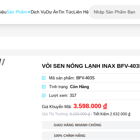
hiệu
Sản Phẩm
Dịch Vụ
Dự Án
Tin Tức
Liên Hệ
VÒI SEN NÓNG LẠNH INAX BFV-403
Mã sản phẩm:
BFV-403S
Tình trạng:
Còn Hàng
Lượt xem:
317
3.598.000
đ
Giá Khuyến Mãi:
Giá Thị Trường:
6.230.000
đ
- Tiết Kiệm
2.632.000
đ
GIAO HÀNG NHANH CHÓNG
100% CHÍNH HÃNG