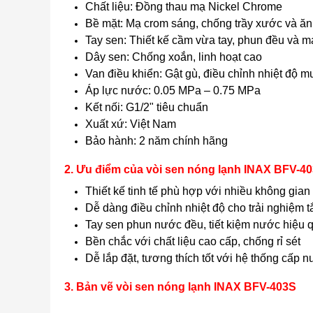
Chất liệu: Đồng thau mạ Nickel Chrome
Bề mặt: Mạ crom sáng, chống trầy xước và ă
Tay sen: Thiết kế cầm vừa tay, phun đều và 
Dây sen: Chống xoắn, linh hoạt cao
Van điều khiển: Gật gù, điều chỉnh nhiệt độ 
Áp lực nước: 0.05 MPa – 0.75 MPa
Kết nối: G1/2" tiêu chuẩn
Xuất xứ: Việt Nam
Bảo hành: 2 năm chính hãng
2. Ưu điểm của vòi sen nóng lạnh INAX BFV-4
Thiết kế tinh tế phù hợp với nhiều không gia
Dễ dàng điều chỉnh nhiệt độ cho trải nghiệm 
Tay sen phun nước đều, tiết kiệm nước hiệu 
Bền chắc với chất liệu cao cấp, chống rỉ sét
Dễ lắp đặt, tương thích tốt với hệ thống cấp 
3. Bản vẽ vòi sen nóng lạnh INAX BFV-403S