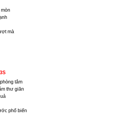
n mòn
mạnh
mượt mà
03S
n phòng tắm
tắm thư giãn
quả
nước phổ biến