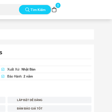
0
Tìm Kiếm
S
Xuất Xứ:
Nhật Bản
Bảo Hành:
2 năm
LẮP ĐẶT DỄ DÀNG
ĐẢM BẢO GIÁ TỐT