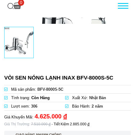
0
VÒI SEN NÓNG LẠNH INAX BFV-8000S-5C
Mã sản phẩm:
BFV-8000S-5C
Tình trạng:
Còn Hàng
Xuất Xứ:
Nhật Bản
Lượt xem:
306
Bảo Hành:
2 năm
4.625.000
đ
Giá Khuyến Mãi:
Giá Thị Trường:
7.510.000
đ
- Tiết Kiệm
2.885.000
đ
GIAO HÀNG NHANH CHÓNG