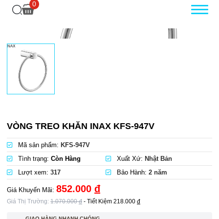
0
VÒNG TREO KHĂN INAX KFS-947V
Mã sản phẩm:
KFS-947V
Tình trạng:
Còn Hàng
Xuất Xứ:
Nhật Bản
Lượt xem:
317
Bảo Hành:
2 năm
852.000
đ
Giá Khuyến Mãi:
Giá Thị Trường:
1.070.000
đ
- Tiết Kiệm
218.000
đ
GIAO HÀNG NHANH CHÓNG